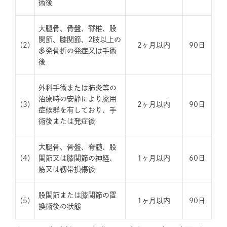
術後
大腿骨、骨盤、脊椎、股
関節、膝関節、2肢以上の
（2）
2ヶ月以内
90日
多発骨折の発症又は手術
後
外科手術または肺炎等の
治療時の安静により廃用
（3）
2ヶ月以内
90日
症候群を有しており、手
術後または発症後
大腿骨、骨盤、脊髄、股
（4）
関節又は膝関節の神経、
1ヶ月以内
60日
筋又は靱帯損傷後
股関節または膝関節の置
（5）
1ヶ月以内
90日
換術後の状態