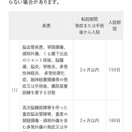
らない場合があります。
転院期間
入院期
疾患
発症または手術
間
後から入院
脳血管疾患、脊随損傷、
頭部外傷、くも膜下出血
のシャント術後、脳腫
瘍、脳炎、脊椎炎、多発
2ヶ月以内
150日
性神経炎、 多発性硬化
症、腕神経叢損傷等の発
症又は手術後、義肢装着
（1）
訓練を要する状態
高次脳機能障害を伴った
重症脳血管障害、重度の
頚随損傷・頭部外傷を含
2ヶ月以内
180日
む多発外傷の発症又は手