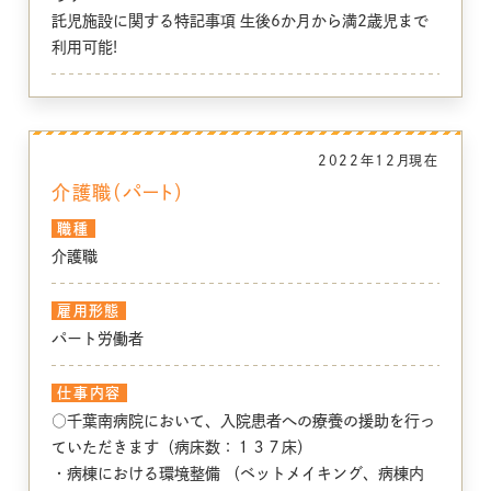
託児施設に関する特記事項 生後6か月から満2歳児まで
利用可能!
2022年12月
現在
介護職（パート）
職種
介護職
雇用形態
パート労働者
仕事内容
○千葉南病院において、入院患者への療養の援助を行っ
ていただきます（病床数：１３７床）
・病棟における環境整備 （ベットメイキング、病棟内