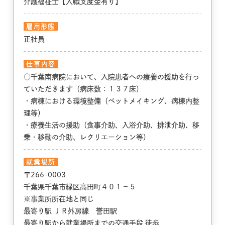
介護福祉士【入職支度金有り】
雇用形態
正社員
仕事内容
○千葉南病院において、入院患者への療養の援助を行っ
ていただきます（病床数：１３７床）
・病棟における環境整備（ベットメイキング、病棟内整
理等）
・療養生活の援助（食事介助、入浴介助、排泄介助、移
乗・移動の介助、レクリエーション等）
就業場所
〒266-0003
千葉県千葉市緑区高田町４０１－５
※事業所所在地と同じ
最寄り駅 ＪＲ外房線 誉田駅
最寄り駅から就業場所までの交通手段 徒歩