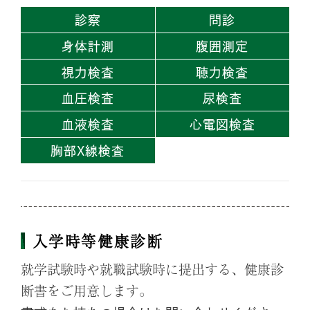
診察
問診
身体計測
腹囲測定
視力検査
聴力検査
血圧検査
尿検査
血液検査
心電図検査
胸部X線検査
入学時等健康診断
就学試験時や就職試験時に提出する、健康診
断書をご用意します。