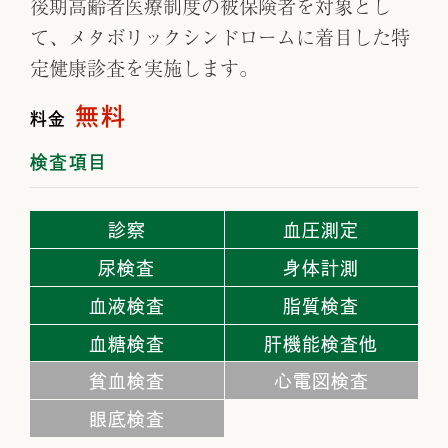
後期高齢者医療制度の被保険者を対象とし
て、メタボリックシンドロームに着目した特
定健康診査を実施します。
無料
料金
検査項目
診察
血圧測定
尿検査
身体計測
血液検査
脂質検査
血糖検査
肝機能検査他
貧血検査
心電図検査
眼底検査