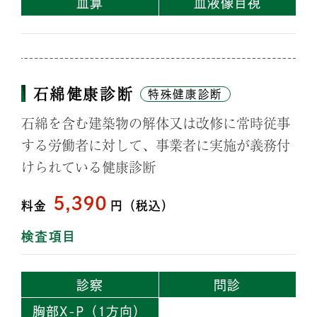
血算
血液像目視
石綿健康診断
特殊健康診断
石綿を含む建築物の解体又は改修に常時従事
する労働者に対して、事業者に実施が義務付
けられている健康診断
5,390
料金
円（税込）
検査項目
診察
問診
胸部X-P
（1方向）