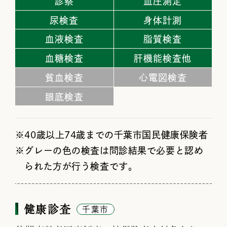
診察
血圧測定
尿検査
身体計測
血液検査
脂質検査
血糖検査
肝機能検査他
貧血検査
心電図検査
眼底検査
40歳以上74歳までの千葉市国民健康保険者
グレーの色の検査は問診結果で必要と認め
られた方が行う検査です。
健康診査
千葉市