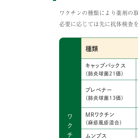
ワクチンの種類により薬剤の
必要に応じては先に抗体検査
種類
キャップバックス
（肺炎球菌21価）
プレベナー
（肺炎球菌13価）
MRワクチン
ワ
（麻疹風疹混合）
ク
チ
ムンプス