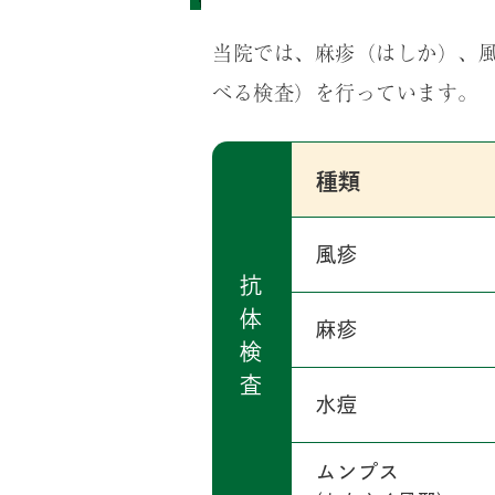
当院では、麻疹（はしか）、
べる検査）を行っています。
種類
風疹
抗
体
麻疹
検
査
水痘
ムンプス