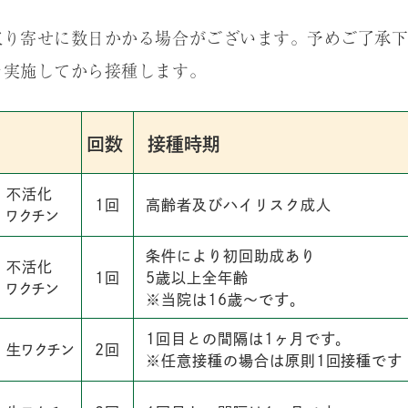
取り寄せに数日かかる場合がございます。予めご了承
を実施してから接種します。
回数
接種時期
不活化
1回
高齢者及びハイリスク成人
ワクチン
条件により初回助成あり
不活化
1回
5歳以上全年齢
ワクチン
※当院は16歳〜です。
1回目との間隔は1ヶ月です。
生ワクチン
2回
※任意接種の場合は原則1回接種です