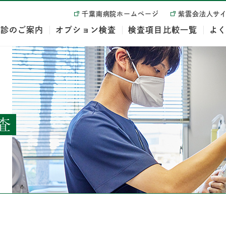
千葉南病院ホームページ
紫雲会法人サ
健診のご案内
オプション検査
検査項目比較一覧
よ
査