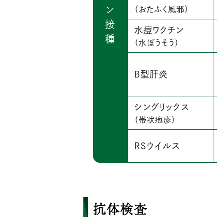
ン
（おたふく風邪）
接
水痘ワクチン
種
（水ぼうそう）
B型肝炎
シングリックス
（帯状疱疹）
RSウイルス
抗体検査