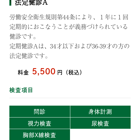
法定健診A
労働安全衛生規則第44条により、１年に１回
定期的におこなうことが義務づけられている
健診です。
定期健診Aは、34才以下および36-39才の方の
法定健診です。
5,500
料
金
円（税込）
検査項目
問診
身体計測
視力検査
尿検査
胸部X線検査