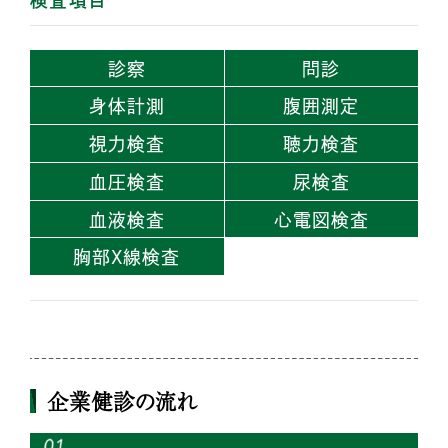
診察
問診
身体計測
腹囲測定
視力検査
聴力検査
血圧検査
尿検査
血液検査
心電図検査
胸部X線検査
企業健診の流れ