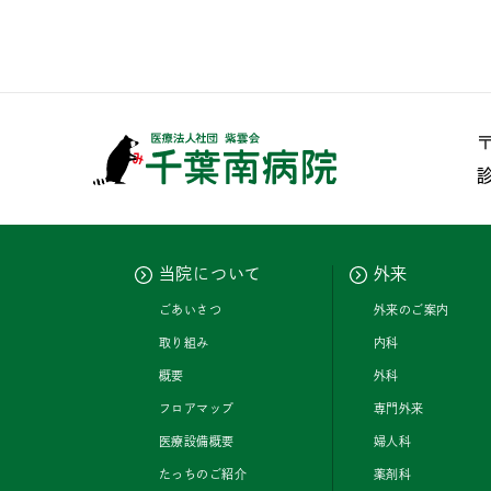
〒
当院について
外来
ごあいさつ
外来のご案内
取り組み
内科
概要
外科
フロアマップ
専門外来
医療設備概要
婦人科
たっちのご紹介
薬剤科